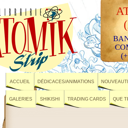
A
BAN
CO
(+
ACCUEIL
DÉDICACES/ANIMATIONS
NOUVEAUTÉ
GALERIES
SHIKISHI
TRADING CARDS
QUE T