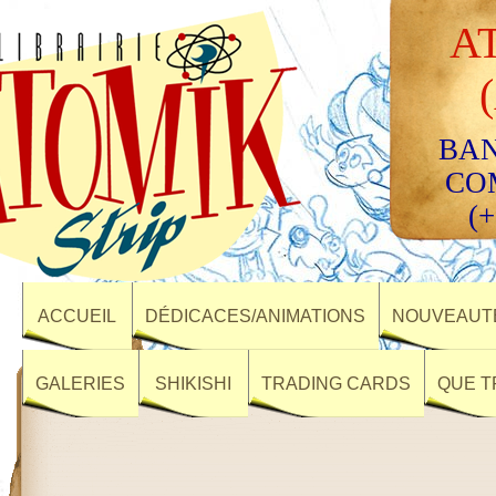
A
BAN
CO
(+
ACCUEIL
DÉDICACES/ANIMATIONS
NOUVEAUTÉ
GALERIES
SHIKISHI
TRADING CARDS
QUE T