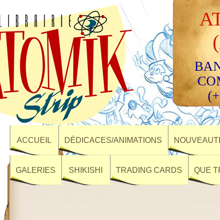
A
BAN
CO
(+
ACCUEIL
DÉDICACES/ANIMATIONS
NOUVEAUTÉ
GALERIES
SHIKISHI
TRADING CARDS
QUE T