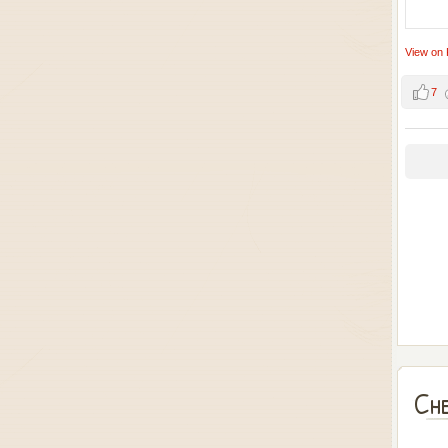
View on
7
Che