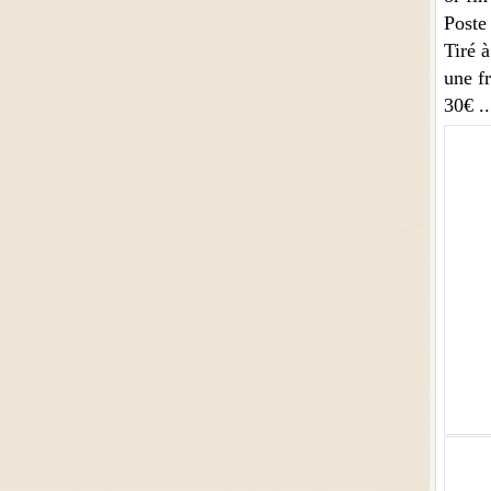
Poste
Tiré 
une fr
30€
.