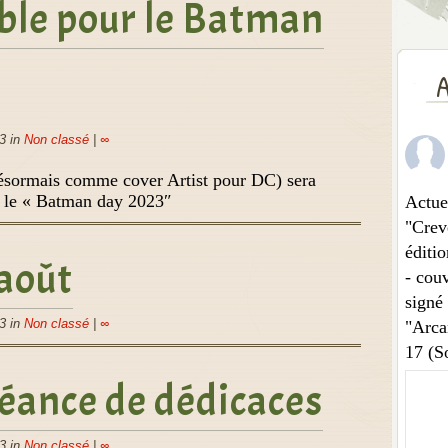
ble pour le Batman
A
3 in
Non classé
|
∞
désormais comme cover Artist pour DC) sera
r le « Batman day 2023″
Actue
"Crev
éditio
 août
- couv
signé
3 in
Non classé
|
∞
"Arca
17 (So
éance de dédicaces
3 in
Non classé
|
∞