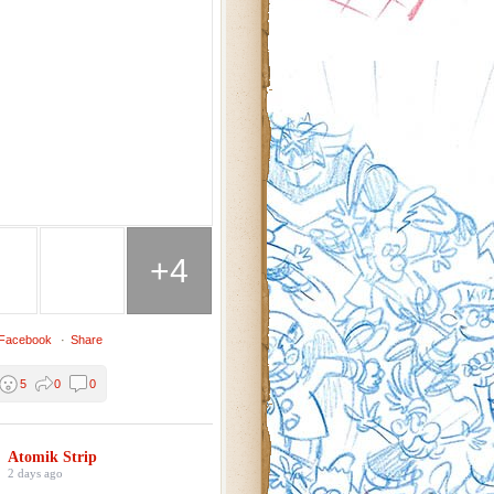
+4
 Facebook
·
Share
5
0
0
Atomik Strip
2 days ago