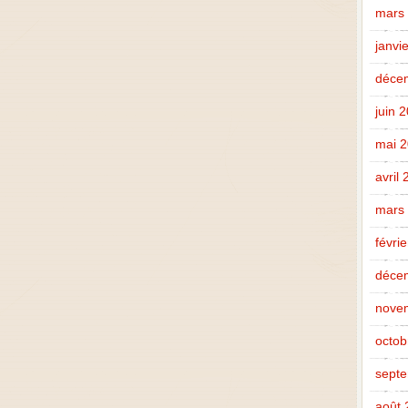
mars
janvi
déce
juin 
mai 
avril
mars
févri
déce
nove
octob
sept
août 