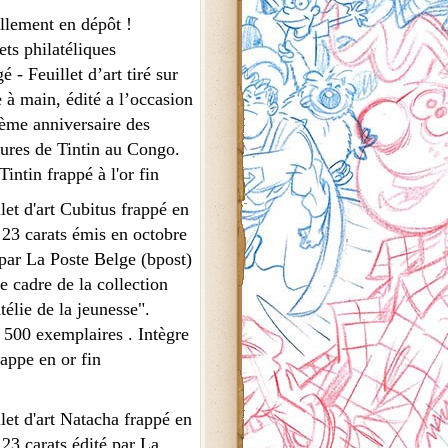
llement en dépôt !
ets philatéliques
é - Feuillet d’art tiré sur
 à main, édité a l’occasion
ème anniversaire des
ures de Tintin au Congo.
intin frappé à l'or fin
llet d'art Cubitus frappé en
 23 carats émis en octobre
par La Poste Belge (bpost)
e cadre de la collection
télie de la jeunesse".
 500 exemplaires . Intègre
appe en or fin
llet d'art Natacha frappé en
 23 carats édité par La