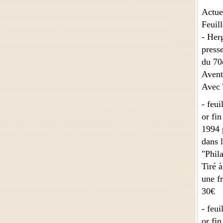
Actue
Feuill
- Herg
presse
du 70
Avent
Avec T
- feui
or fin
1994 
dans l
"Phila
Tiré à
une fr
30€
- feui
or fin