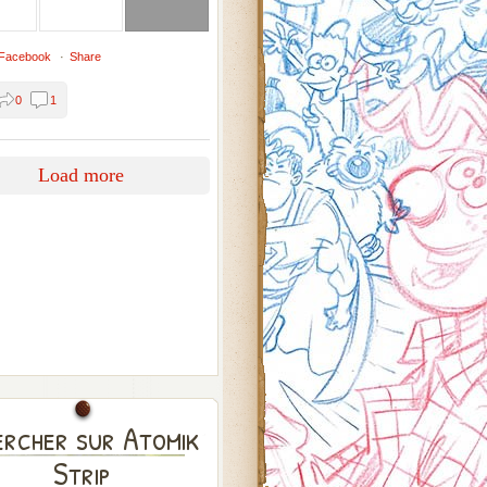
 Facebook
·
Share
0
1
Load more
rcher sur Atomik
Strip