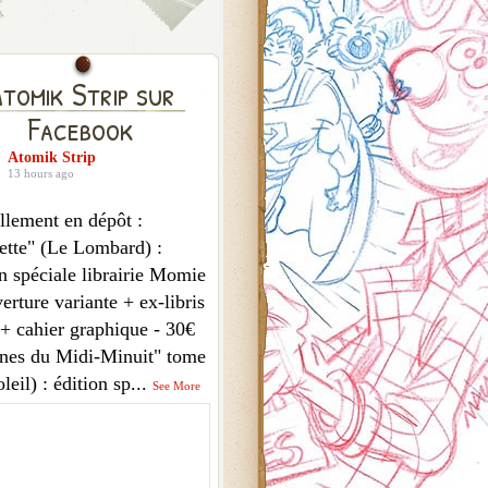
tomik Strip sur
Facebook
Atomik Strip
13 hours ago
llement en dépôt :
ette" (Le Lombard) :
n spéciale librairie Momie
erture variante + ex-libris
 + cahier graphique - 30€
nes du Midi-Minuit" tome
leil) : édition sp
...
See More