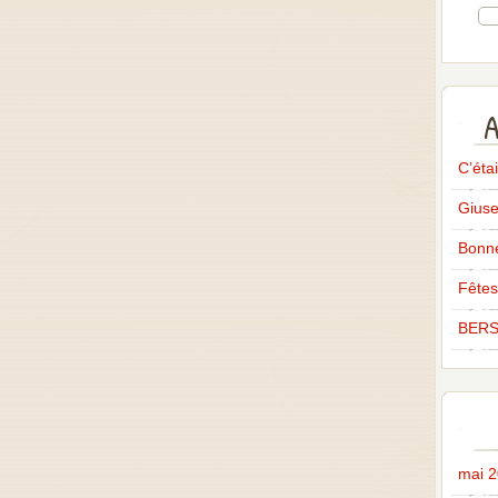
A
C’éta
Giuse
Bonne
Fêtes
BERS
mai 