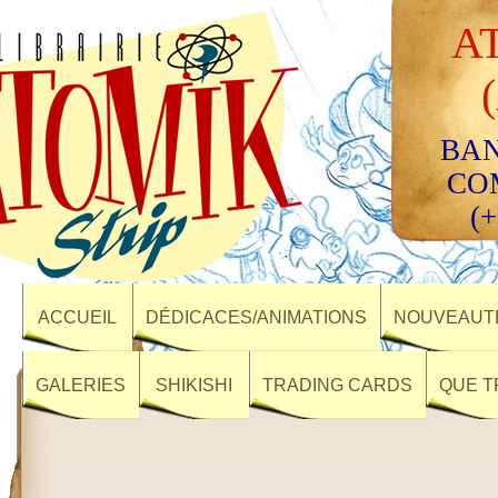
A
BAN
CO
(+
ACCUEIL
DÉDICACES/ANIMATIONS
NOUVEAUTÉ
GALERIES
SHIKISHI
TRADING CARDS
QUE T