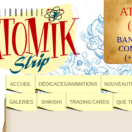
A
BAN
CO
(+
ACCUEIL
DÉDICACES/ANIMATIONS
NOUVEAUTÉ
GALERIES
SHIKISHI
TRADING CARDS
QUE T