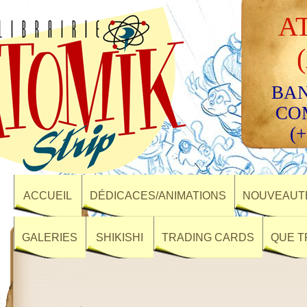
A
BAN
CO
(+
ACCUEIL
DÉDICACES/ANIMATIONS
NOUVEAUTÉ
GALERIES
SHIKISHI
TRADING CARDS
QUE T