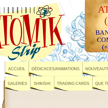
A
BAN
CO
(+
ACCUEIL
DÉDICACES/ANIMATIONS
NOUVEAUTÉ
GALERIES
SHIKISHI
TRADING CARDS
QUE T