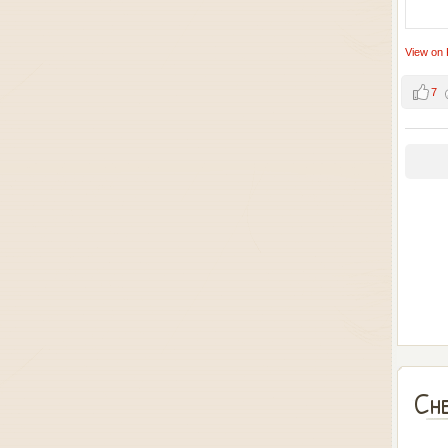
View on
7
Che