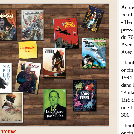
Actue
Feuill
- Herg
presse
du 70
Avent
Avec T
- feui
or fin
1994 
dans l
"Phila
Tiré à
une fr
30€
- feui
 atomik
or fin