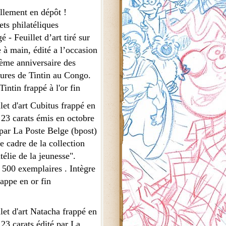
llement en dépôt !
ets philatéliques
é - Feuillet d’art tiré sur
 à main, édité a l’occasion
ème anniversaire des
ures de Tintin au Congo.
intin frappé à l'or fin
llet d'art Cubitus frappé en
 23 carats émis en octobre
par La Poste Belge (bpost)
e cadre de la collection
télie de la jeunesse".
 500 exemplaires . Intègre
appe en or fin
llet d'art Natacha frappé en
 23 carats édité par La