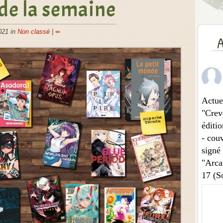
de la semaine
021 in
Non classé
|
∞
A
Actue
"Crev
éditio
- couv
signé
"Arca
17 (So