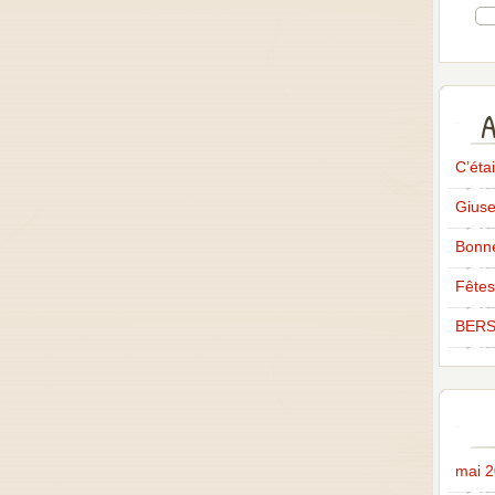
A
C’éta
Giuse
Bonne
Fêtes
BERS
mai 