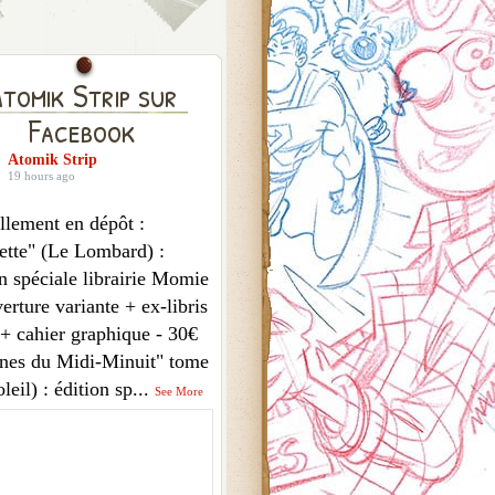
tomik Strip sur
Facebook
Atomik Strip
19 hours ago
llement en dépôt :
ette" (Le Lombard) :
n spéciale librairie Momie
erture variante + ex-libris
 + cahier graphique - 30€
nes du Midi-Minuit" tome
leil) : édition sp
...
See More