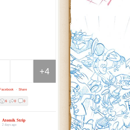
+4
 Facebook
·
Share
6
0
0
Atomik Strip
2 days ago