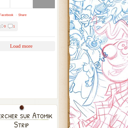
 Facebook
·
Share
0
1
Load more
rcher sur Atomik
Strip