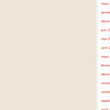
mars
janvi
déce
juin 
mai 
avril
mars
févri
déce
nove
octob
sept
août 