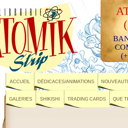
A
BAN
CO
(+
ACCUEIL
DÉDICACES/ANIMATIONS
NOUVEAUTÉ
GALERIES
SHIKISHI
TRADING CARDS
QUE T