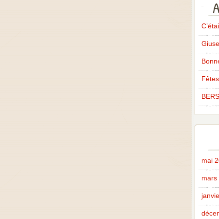
A
C’éta
Giuse
Bonne
Fêtes
BERS
mai 
mars
janvi
déce