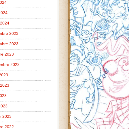
2024
 2024
 2024
mbre 2023
mbre 2023
re 2023
embre 2023
2023
t 2023
2023
 2023
er 2023
re 2022