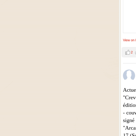
View on
2
Actue
"Crev
éditio
- couv
signé
"Arca
17 (So