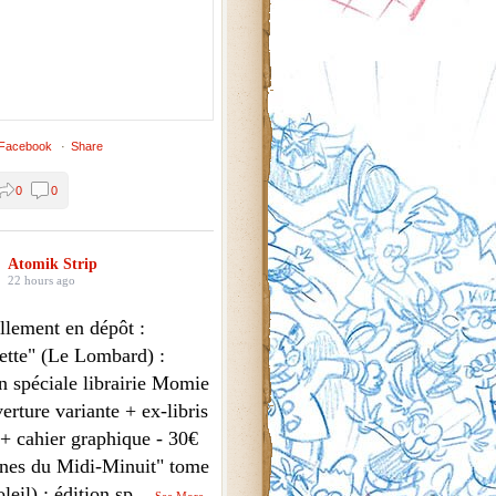
 Facebook
·
Share
0
0
Atomik Strip
22 hours ago
llement en dépôt :
ette" (Le Lombard) :
n spéciale librairie Momie
erture variante + ex-libris
 + cahier graphique - 30€
nes du Midi-Minuit" tome
leil) : édition sp
...