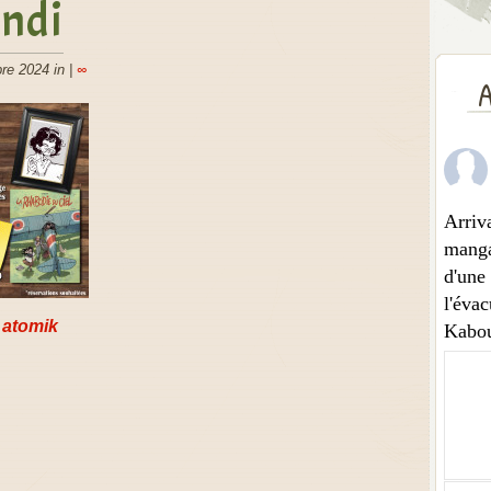
ndi
re 2024 in |
∞
A
Arriv
mangas
d'une
l'évac
 atomik
Kabou