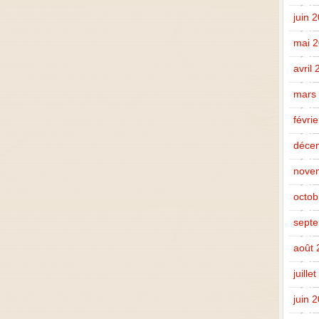
juin 
mai 
avril
mars
févri
déce
nove
octob
sept
août 
juille
juin 