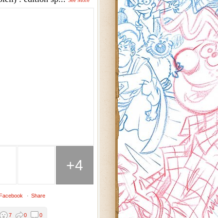
See More
+4
 Facebook
·
Share
7
0
0