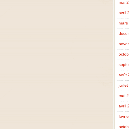
mai 
avril
mars
déce
nove
octob
sept
août 
juille
mai 
avril
févri
octob