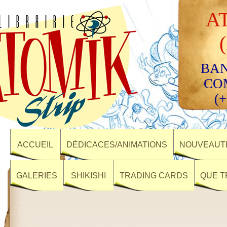
A
BAN
CO
(+
ACCUEIL
DÉDICACES/ANIMATIONS
NOUVEAUTÉ
GALERIES
SHIKISHI
TRADING CARDS
QUE T