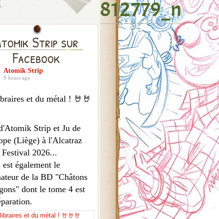
8781607256812779_n
tomik Strip sur
Facebook
Atomik Strip
9 hours ago
braires et du métal ! 🤘🤘
d'Atomik Strip et Ju de
pe (Liège) à l'Alcatraz
 Festival 2026...
 est également le
nateur de la BD "Châtons
gons" dont le tome 4 est
éparation.