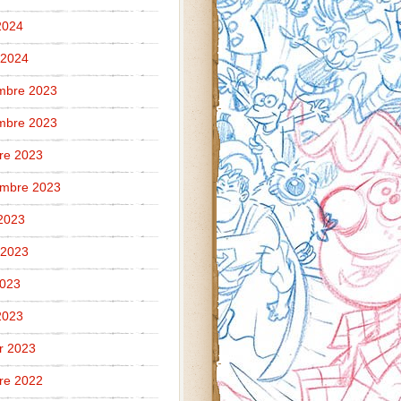
 2024
 2024
mbre 2023
mbre 2023
re 2023
embre 2023
2023
t 2023
2023
 2023
er 2023
re 2022