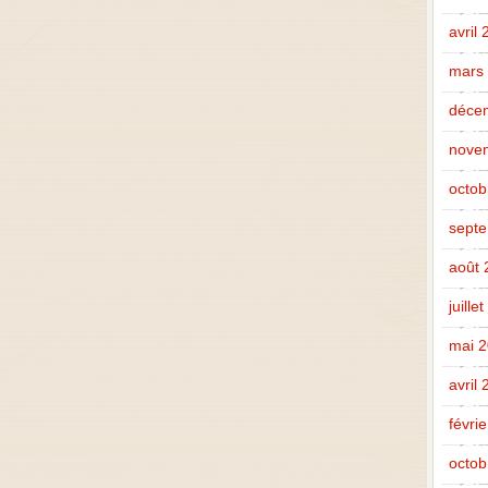
avril
mars
déce
nove
octob
sept
août 
juille
mai 
avril
févri
octob