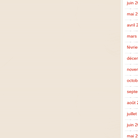
juin 
mai 
avril
mars
févri
déce
nove
octob
sept
août 
juille
juin 
mai 