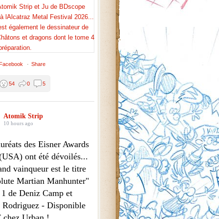
 Facebook
·
Share
54
0
5
Atomik Strip
10 hours ago
auréats des Eisner Awards
(USA) ont été dévoilés...
nd vainqueur est le titre
lute Martian Manhunter"
1 de Deniz Camp et
r Rodriguez - Disponible
 chez Urban !