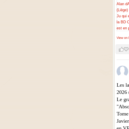
View on
Les l
2026 
Le gra
"Abso
Tome 
Javie
en VF