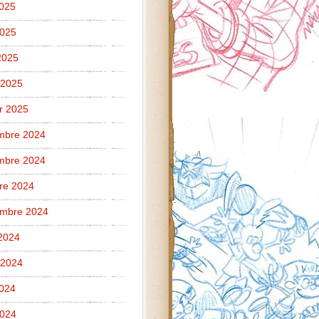
2025
2025
 2025
 2025
er 2025
mbre 2024
mbre 2024
re 2024
embre 2024
2024
t 2024
2024
2024