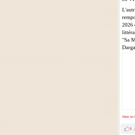
L'aut
rempo
2026 
littér
"Sa M
Darga
View on
5