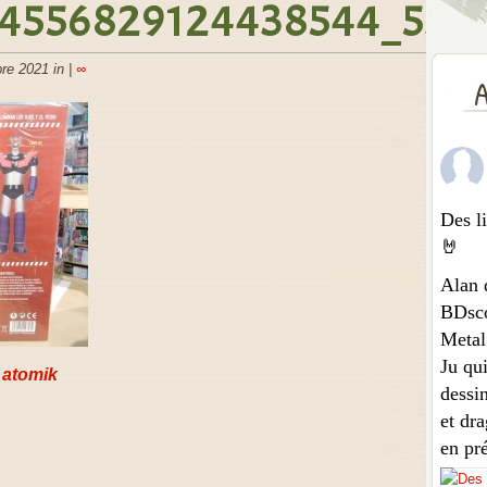
4556829124438544_532
re 2021 in |
∞
A
Des li
🤘
Alan 
BDsco
Metal
Ju qui
 atomik
dessi
et dra
en pr