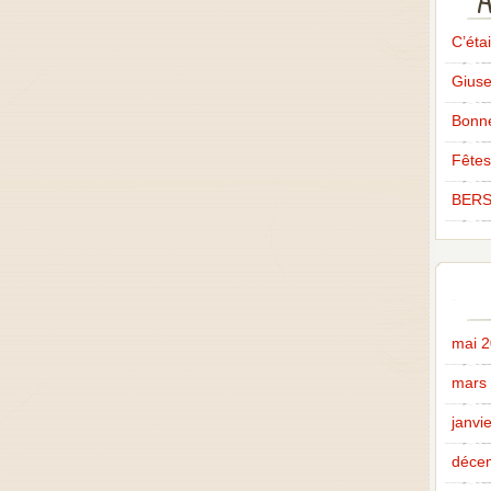
A
C’éta
Giuse
Bonne
Fêtes
BERS
mai 
mars
janvi
déce