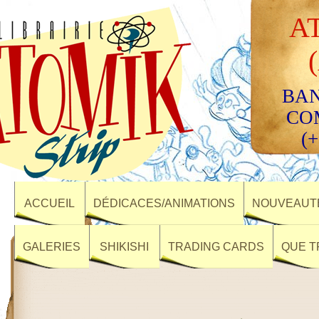
A
BAN
CO
(+
ACCUEIL
DÉDICACES/ANIMATIONS
NOUVEAUTÉ
GALERIES
SHIKISHI
TRADING CARDS
QUE T