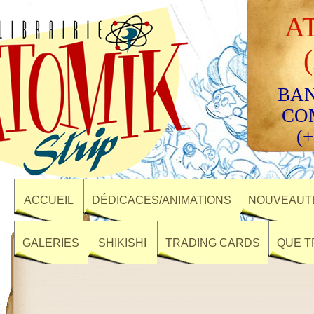
A
BAN
CO
(+
ACCUEIL
DÉDICACES/ANIMATIONS
NOUVEAUTÉ
GALERIES
SHIKISHI
TRADING CARDS
QUE T