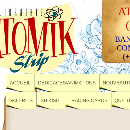
A
BAN
CO
(+
ACCUEIL
DÉDICACES/ANIMATIONS
NOUVEAUTÉ
GALERIES
SHIKISHI
TRADING CARDS
QUE T